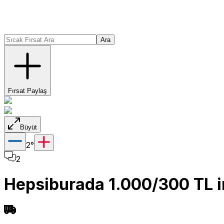
Ara
Fırsat Paylaş
Büyüt
2
°
2
Hepsiburada 1.000/300 TL in