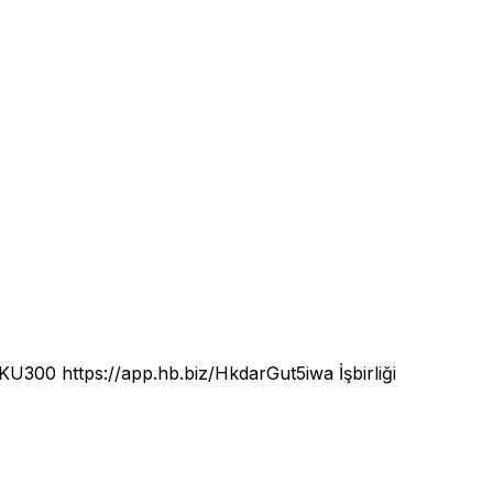
KOKU300
https://app.hb.biz/HkdarGut5iwa
İşbirliği