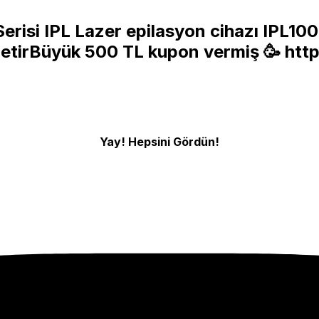
erisi IPL Lazer epilasyon cihazı IPL10
etirBüyük 500 TL kupon vermiş 🥳
http
Yay! Hepsini Gördün!