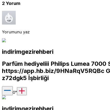
2
Yorum
Yorumunu yaz
indirimgezirehberi
Parfüm hediyeliii Philips Lumea 7000 S
https://app.hb.biz/9HNaRqV5RQBc
G
z72dgk5
İşbirliği
0
°
indirimgezirehberi