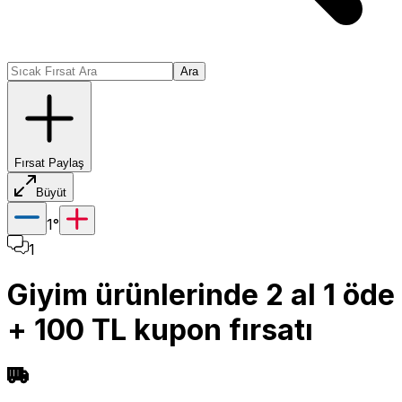
Ara
Fırsat Paylaş
Büyüt
1
°
1
Giyim ürünlerinde 2 al 1 öde
+ 100 TL kupon fırsatı