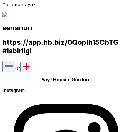
Yorumunu yaz
senanurr
https://app.hb.biz/0QopIh15CbTG
#isbirligi
0
°
Yay! Hepsini Gördün!
Instagram