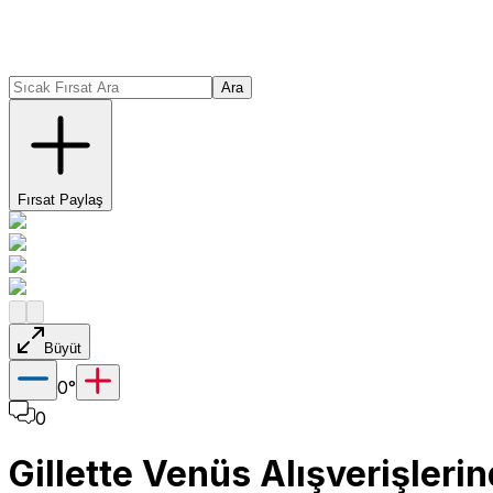
Ara
Fırsat Paylaş
Büyüt
0
°
0
Gillette Venüs Alışverişleri