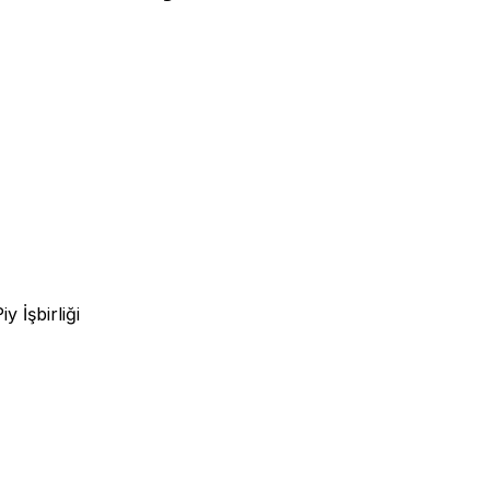
Piy
İşbirliği