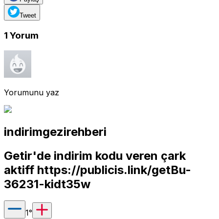
Tweet
1
Yorum
Yorumunu yaz
indirimgezirehberi
Getir'de indirim kodu veren çark
aktiff
https://publicis.link/getBu-
36231-kidt35w
1
°