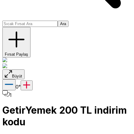
Ara
Fırsat Paylaş
Büyüt
0
°
1
GetirYemek 200 TL indirim
kodu