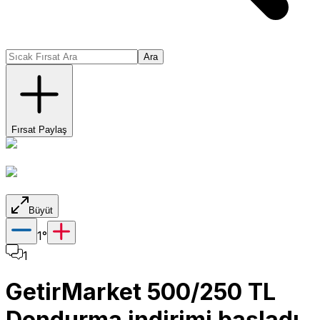
Ara
Fırsat Paylaş
Büyüt
1
°
1
GetirMarket 500/250 TL
Dondurma indirimi başladı