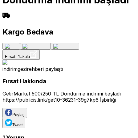
Kargo Bedava
Fırsatı Yakala
indirimgezirehberi
paylaştı
Fırsat Hakkında
GetirMarket 500/250 TL Dondurma indirimi başladı
https://publicis.link/get10-36231-39g7kp6
İşbirliği
Paylaş
Tweet
1
Yorum