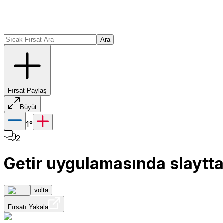
Ara
Fırsat Paylaş
Büyüt
1
°
2
Getir uygulamasında slaytta
volta
Fırsatı Yakala