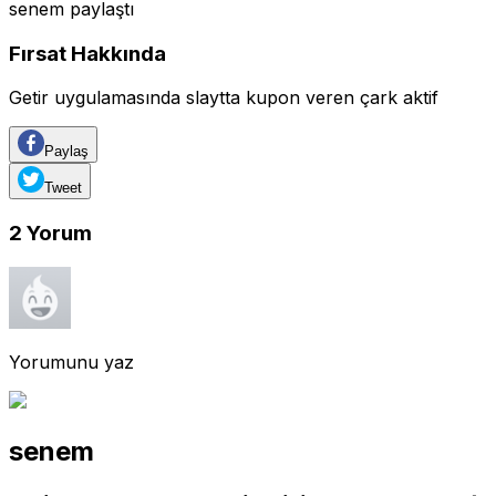
senem
paylaştı
Fırsat Hakkında
Getir uygulamasında slaytta kupon veren çark aktif
Paylaş
Tweet
2
Yorum
Yorumunu yaz
senem