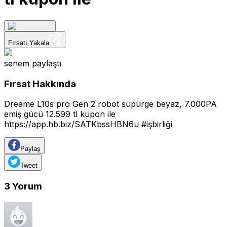
Fırsatı Yakala
senem
paylaştı
Fırsat Hakkında
Dreame L10s pro Gen 2 robot süpürge beyaz, 7.000PA
emiş gücü 12.599 tl kupon ile
https://app.hb.biz/SATKbssHBN6u
#işbirliği
Paylaş
Tweet
3
Yorum