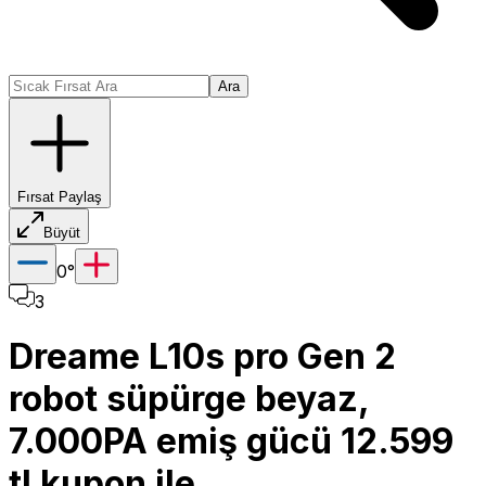
Ara
Fırsat Paylaş
Büyüt
0
°
3
Dreame L10s pro Gen 2
robot süpürge beyaz,
7.000PA emiş gücü 12.599
tl kupon ile