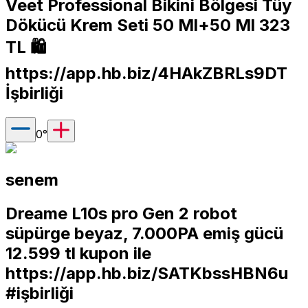
Veet Professional Bikini Bölgesi Tüy
Dökücü Krem Seti 50 Ml+50 Ml 323
TL 🛍️
https://app.hb.biz/4HAkZBRLs9DT
İşbirliği
0
°
senem
Dreame L10s pro Gen 2 robot
süpürge beyaz, 7.000PA emiş gücü
12.599 tl kupon ile
https://app.hb.biz/SATKbssHBN6u
#işbirliği