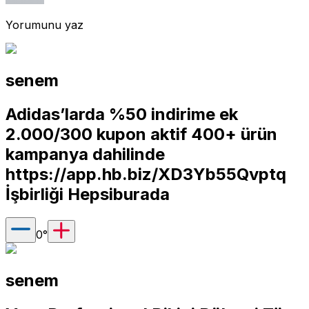
Yorumunu yaz
senem
Adidas’larda %50 indirime ek
2.000/300 kupon aktif 400+ ürün
kampanya dahilinde
https://app.hb.biz/XD3Yb55Qvptq
İşbirliği Hepsiburada
0
°
senem