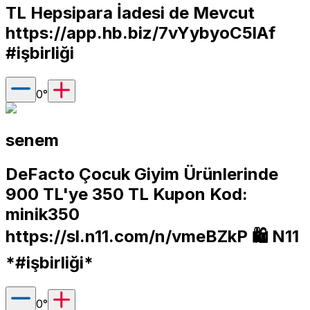
TL Hepsipara İadesi de Mevcut
https://app.hb.biz/7vYybyoC5lAf
#işbirliği
0
°
senem
DeFacto Çocuk Giyim Ürünlerinde
900 TL'ye 350 TL Kupon Kod:
minik350
https://sl.n11.com/n/vmeBZkP
🛍 N11
*#işbirliği*
0
°