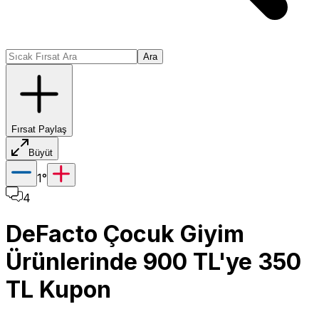
Ara
Fırsat Paylaş
Büyüt
1
°
4
DeFacto Çocuk Giyim
Ürünlerinde 900 TL'ye 350
TL Kupon