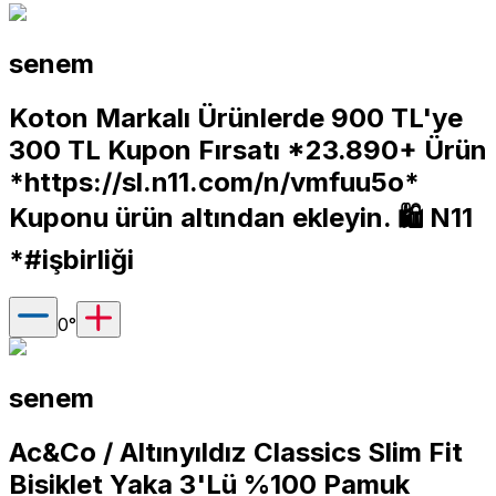
senem
Koton Markalı Ürünlerde 900 TL'ye
300 TL Kupon Fırsatı *23.890+ Ürün
*
https://sl.n11.com/n/vmfuu5o*
Kuponu ürün altından ekleyin. 🛍 N11
*#işbirliği
0
°
senem
Ac&Co / Altınyıldız Classics Slim Fit
Bisiklet Yaka 3'Lü %100 Pamuk