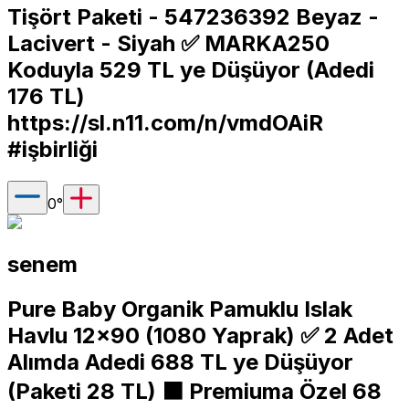
Tişört Paketi - 547236392 Beyaz -
Lacivert - Siyah ✅️ MARKA250
Koduyla 529 TL ye Düşüyor (Adedi
176 TL)
https://sl.n11.com/n/vmdOAiR
#işbirliği
0
°
senem
Pure Baby Organik Pamuklu Islak
Havlu 12×90 (1080 Yaprak) ✅️ 2 Adet
Alımda Adedi 688 TL ye Düşüyor
(Paketi 28 TL) ⬛️ Premiuma Özel 68