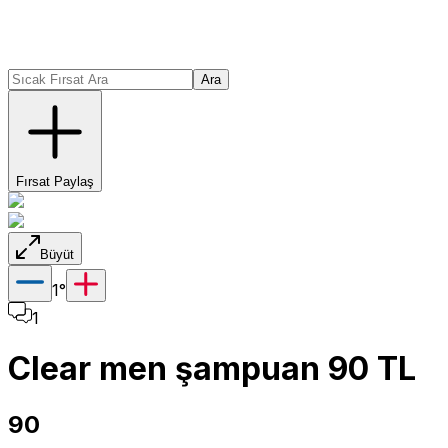
Ara
Fırsat Paylaş
Büyüt
1
°
1
Clear men şampuan 90 TL
90