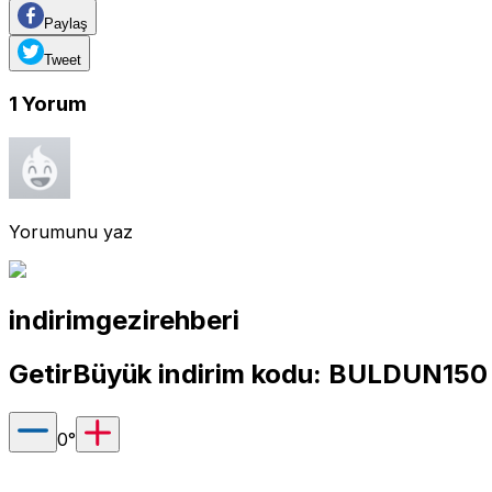
Paylaş
Tweet
1
Yorum
Yorumunu yaz
indirimgezirehberi
GetirBüyük indirim kodu: BULDUN15
0
°