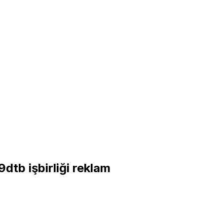
f9dtb
işbirliği reklam