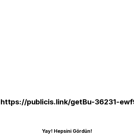
0
https://publicis.link/getBu-36231-ew
Yay! Hepsini Gördün!