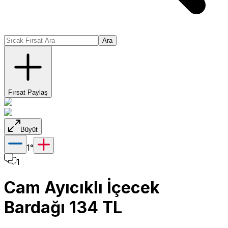
Ara
Fırsat Paylaş
Büyüt
1
°
1
Cam Ayıcıklı İçecek
Bardağı 134 TL