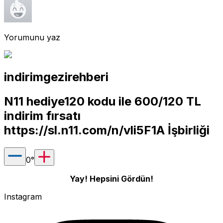
Yorumunu yaz
indirimgezirehberi
N11 hediye120 kodu ile 600/120 TL
indirim fırsatı
https://sl.n11.com/n/vli5F1A
İşbirliği
0
°
Yay! Hepsini Gördün!
Instagram