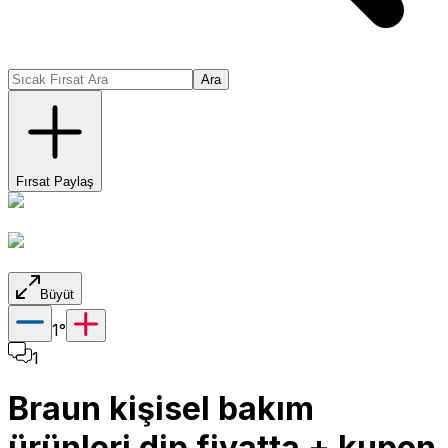
Ara
Fırsat Paylaş
Büyüt
1
°
1
Braun kişisel bakım
ürünleri dip fiyatta + kupon