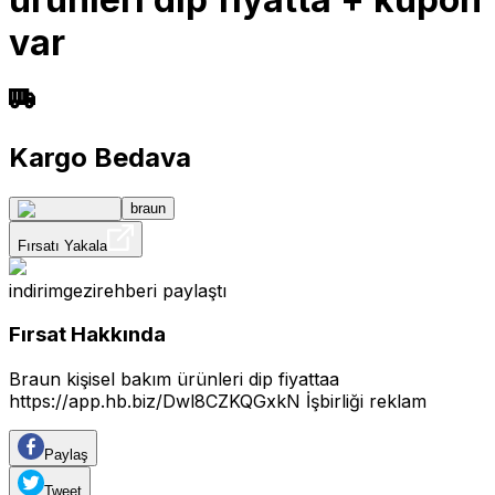
var
Kargo Bedava
braun
Fırsatı Yakala
indirimgezirehberi
paylaştı
Fırsat Hakkında
Braun kişisel bakım ürünleri dip fiyattaa
https://app.hb.biz/Dwl8CZKQGxkN
İşbirliği reklam
Paylaş
Tweet