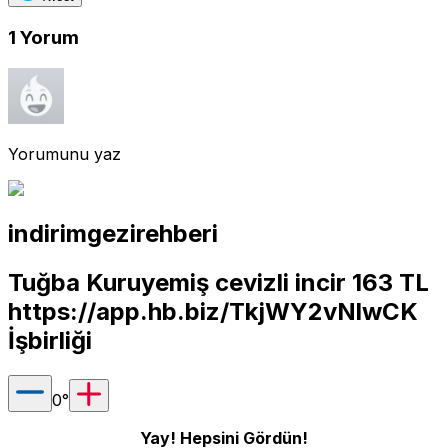
1
Yorum
Yorumunu yaz
indirimgezirehberi
Tuğba Kuruyemiş cevizli incir 163 TL
https://app.hb.biz/TkjWY2vNlwCK
İşbirliği
0
°
Yay! Hepsini Gördün!