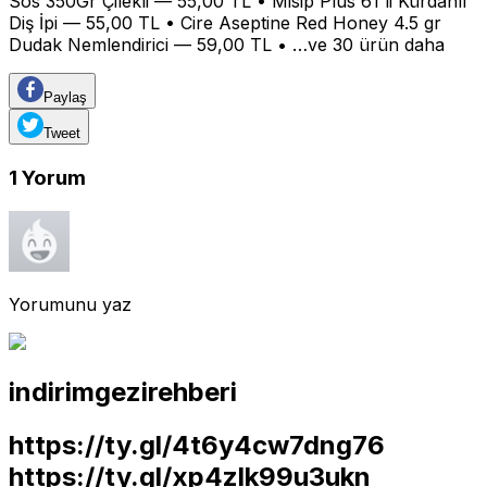
Sos 350Gr Çilekli — 55,00 TL • Misip Plus 61'li Kürdanlı
Diş İpi — 55,00 TL • Cire Aseptine Red Honey 4.5 gr
Dudak Nemlendirici — 59,00 TL • …ve 30 ürün daha
Paylaş
Tweet
1
Yorum
Yorumunu yaz
indirimgezirehberi
https://ty.gl/4t6y4cw7dng76
https://ty.gl/xp4zlk99u3ukn