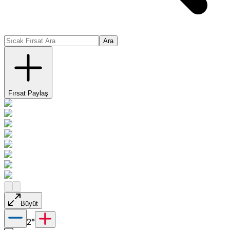
Ara
Fırsat Paylaş
Büyüt
2
°