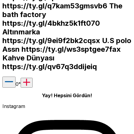
https://ty.gl/q7kam53gmsvb6
The
bath factory
https://ty.gl/4bkhz5k1ft070
Altınmarka
https://ty.gl/9ei9f2bk2cqsx
U.S polo
Assn
https://ty.gl/ws3sptgee7fax
Kahve Dünyası
https://ty.gl/qv67q3ddijeiq
0
°
Yay! Hepsini Gördün!
Instagram