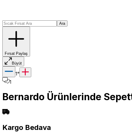
Ara
Fırsat Paylaş
Büyüt
1
°
1
Bernardo Ürünlerinde Sepet
Kargo Bedava