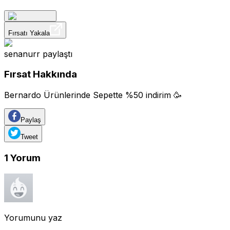
Fırsatı Yakala
senanurr
paylaştı
Fırsat Hakkında
Bernardo Ürünlerinde Sepette %50 indirim 🥳
Paylaş
Tweet
1
Yorum
Yorumunu yaz