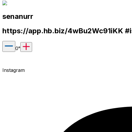
senanurr
https://app.hb.biz/4wBu2Wc91iKK
#i
0
°
Instagram