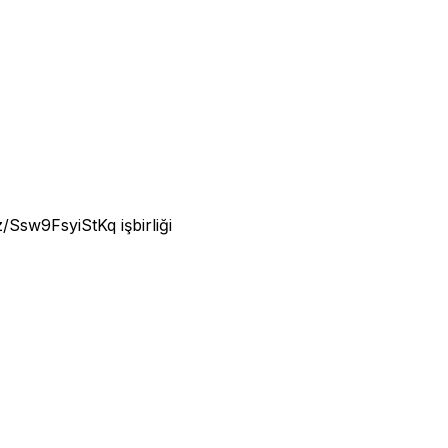
iz/Ssw9FsyiStKq
işbirliği