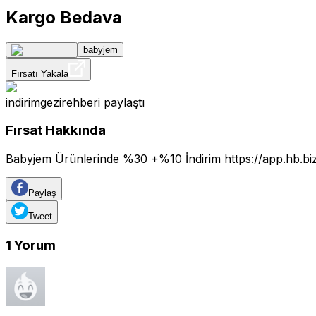
Kargo Bedava
babyjem
Fırsatı Yakala
indirimgezirehberi
paylaştı
Fırsat Hakkında
Babyjem Ürünlerinde %30 +%10 İndirim
https://app.hb.b
Paylaş
Tweet
1
Yorum