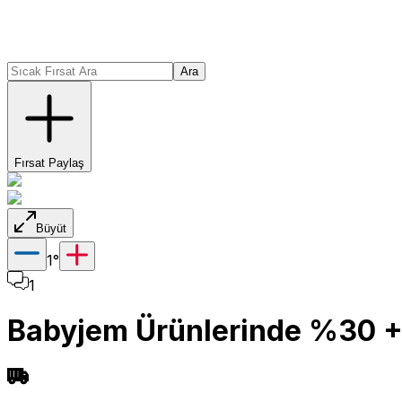
Ara
Fırsat Paylaş
Büyüt
1
°
1
Babyjem Ürünlerinde %30 +