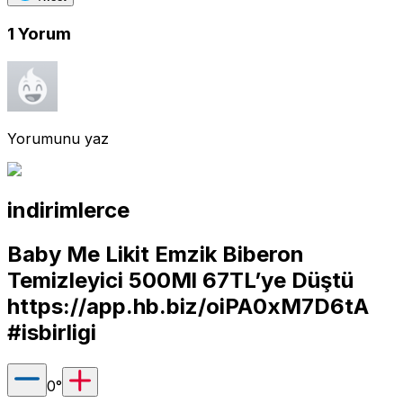
1
Yorum
Yorumunu yaz
indirimlerce
Baby Me Likit Emzik Biberon
Temizleyici 500Ml 67TL’ye Düştü
https://app.hb.biz/oiPA0xM7D6tA
#isbirligi
0
°