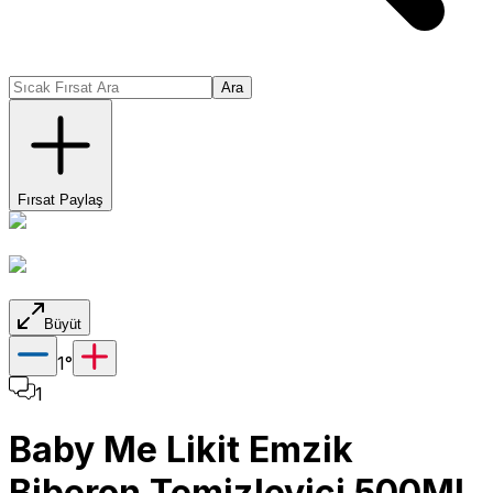
Ara
Fırsat Paylaş
Büyüt
1
°
1
Baby Me Likit Emzik
Biberon Temizleyici 500Ml