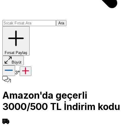
Ara
Fırsat Paylaş
Büyüt
3
°
1
Amazon'da geçerli
3000/500 TL İndirim kodu