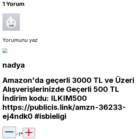
1
Yorum
Yorumunu yaz
nadya
Amazon'da geçerli 3000 TL ve Üzeri
Alışverişlerinizde Geçerli 500 TL
İndirim kodu: ILKIM500
https://publicis.link/amzn-36233-
ej4ndk0
#isbieligi
-1
°