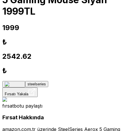
1999TL
1999
₺
2542.62
₺
steelseries
Fırsatı Yakala
fırsatbotu
paylaştı
Fırsat Hakkında
amazon.com.tr üzerinde SteelSeries Aerox 5 Gaming