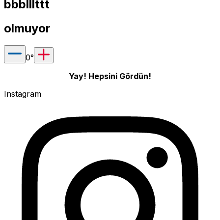
bbblllttt
olmuyor
0
°
Yay! Hepsini Gördün!
Instagram