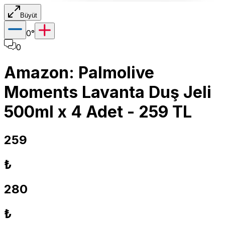
Büyüt
0
°
0
Amazon: Palmolive
Moments Lavanta Duş Jeli
500ml x 4 Adet - 259 TL
259
₺
280
₺