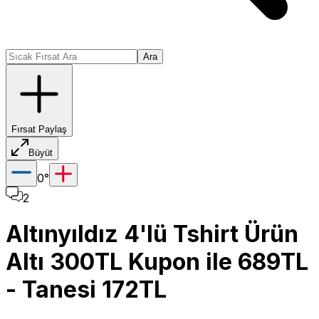
Ara
Fırsat Paylaş
Büyüt
0
°
2
Altınyıldız 4'lü Tshirt Ürün
Altı 300TL Kupon ile 689TL
- Tanesi 172TL