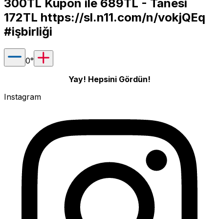
300TL Kupon ile 689TL - Tanesi
172TL
https://sl.n11.com/n/vokjQEq
#işbirliği
0
°
Yay! Hepsini Gördün!
Instagram