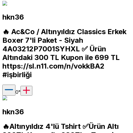
hkn36
🔥 Ac&Co / Altınyıldız Classics Erkek
Boxer 7'li Paket - Siyah
4A03212P7001SYHXL ✅️ Ürün
Altındaki 300 TL Kupon ile 699 TL
https://sl.n11.com/n/vokkBA2
#işbirliği
0
°
hkn36
🔥Altınyıldız 4'lü Tshirt ✅️Ürün Altı