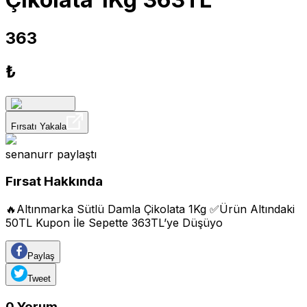
363
₺
Fırsatı Yakala
senanurr
paylaştı
Fırsat Hakkında
🔥Altınmarka Sütlü Damla Çikolata 1Kg ✅Ürün Altındaki
50TL Kupon İle Sepette 363TL’ye Düşüyo
Paylaş
Tweet
0
Yorum