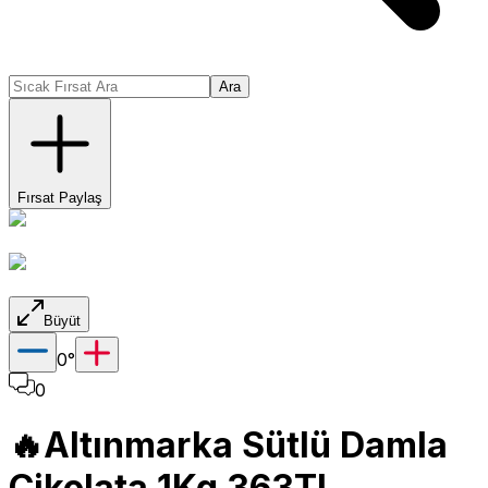
Ara
Fırsat Paylaş
Büyüt
0
°
0
🔥Altınmarka Sütlü Damla
Çikolata 1Kg 363TL