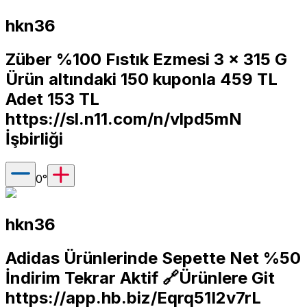
hkn36
Züber %100 Fıstık Ezmesi 3 x 315 G
Ürün altındaki 150 kuponla 459 TL
Adet 153 TL
https://sl.n11.com/n/vlpd5mN
İşbirliği
0
°
hkn36
Adidas Ürünlerinde Sepette Net %50
İndirim Tekrar Aktif 🔗Ürünlere Git
https://app.hb.biz/Eqrq51I2v7rL