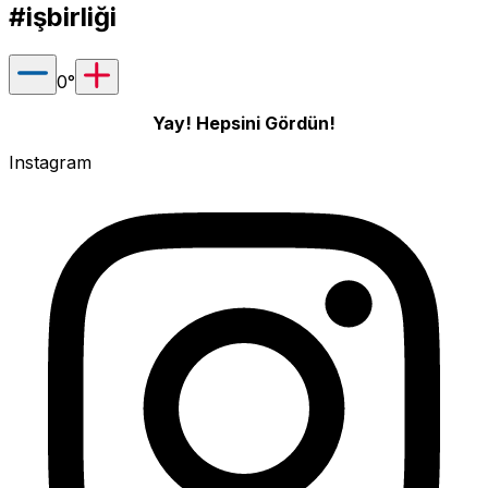
#işbirliği
0
°
Yay! Hepsini Gördün!
Instagram