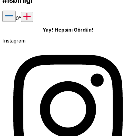
#isbirligi
0
°
Yay! Hepsini Gördün!
Instagram