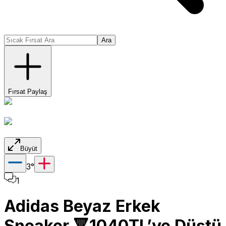
Ara
Fırsat Paylaş
Büyüt
3
°
1
Adidas Beyaz Erkek
Sneaker 🔻1040TL’ye Düştü