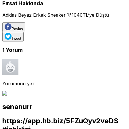
Fırsat Hakkında
Adidas Beyaz Erkek Sneaker 🔻1040TL’ye Düştü
Paylaş
Tweet
1
Yorum
Yorumunu yaz
senanurr
https://app.hb.biz/5FZuQyv2veDS