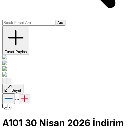
Ara
Fırsat Paylaş
Büyüt
1
°
2
A101 30 Nisan 2026 İndirim