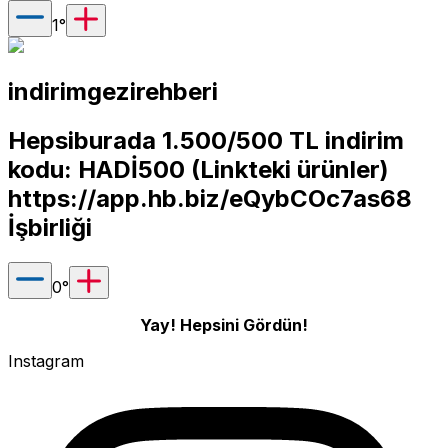
1
°
indirimgezirehberi
Hepsiburada 1.500/500 TL indirim
kodu: HADİ500 (Linkteki ürünler)
https://app.hb.biz/eQybCOc7as68
İşbirliği
0
°
Yay! Hepsini Gördün!
Instagram