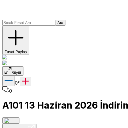
Ara
Fırsat Paylaş
Büyüt
0
°
0
A101 13 Haziran 2026 İndirim