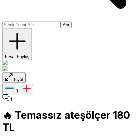
Ara
Fırsat Paylaş
Büyüt
1
°
1
🔥 Temassız ateşölçer 180
TL