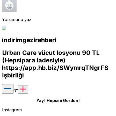
Yorumunu yaz
indirimgezirehberi
Urban Care vücut losyonu 90 TL
(Hepsipara iadesiyle)
https://app.hb.biz/SWymrqTNgrFS
İşbirliği
0
°
Yay! Hepsini Gördün!
Instagram