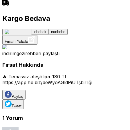
Kargo Bedava
ebebek
canbebe
Fırsatı Yakala
indirimgezirehberi
paylaştı
Fırsat Hakkında
🔥 Temassız ateşölçer 180 TL
https://app.hb.biz/deWyoAGldPiU
İşbirliği
Paylaş
Tweet
1
Yorum