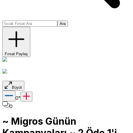
Ara
Fırsat Paylaş
Büyüt
0
°
0
~ Migros Günün
Kampanyaları ~ 2 Öde 1'i