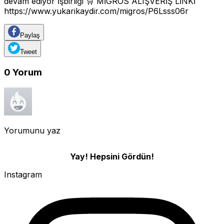
devam ediyor İşbirliği 🛒 MİGROS ALIŞVERİŞ LİNKİ
https://www.yukarikaydir.com/migros/P6Lsss06r
Paylaş
Tweet
0
Yorum
Yorumunu yaz
Yay! Hepsini Gördün!
Instagram