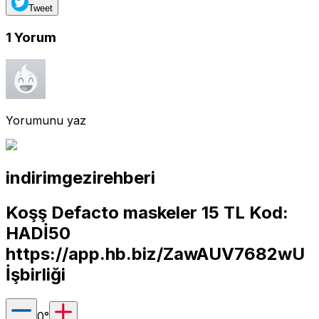
Tweet
1
Yorum
Yorumunu yaz
indirimgezirehberi
Koşş Defacto maskeler 15 TL Kod:
HADİ50
https://app.hb.biz/ZawAUV7682wU
İşbirliği
0
°