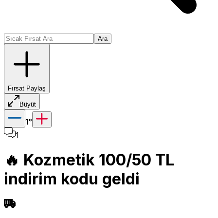
Ara
Fırsat Paylaş
Büyüt
1
°
1
🔥 Kozmetik 100/50 TL
indirim kodu geldi