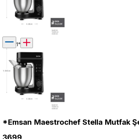
1
°
*Emsan Maestrochef Stella Mutfak Şe
3699