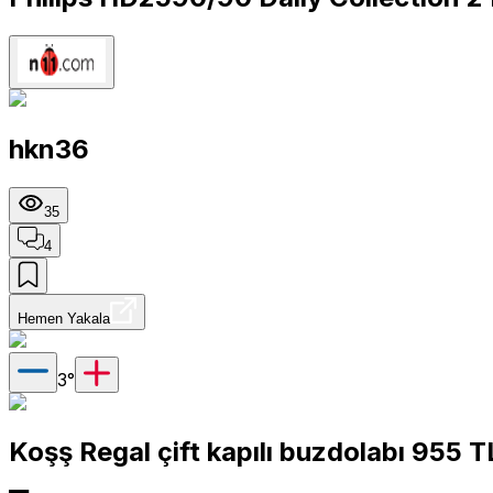
hkn36
35
4
Hemen Yakala
3
°
Koşş Regal çift kapılı buzdolabı 955 T