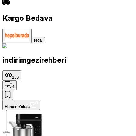
Kargo Bedava
regal
indirimgezirehberi
153
4
Hemen Yakala