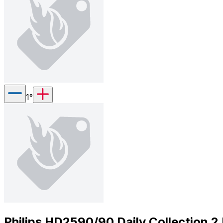
1
°
Philips HD2590/90 Daily Collection 2