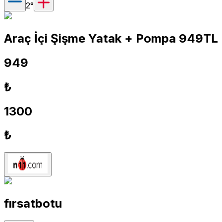
2
°
Araç İçi Şişme Yatak + Pompa 949TL
949
₺
1300
₺
fırsatbotu