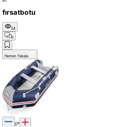
fırsatbotu
54
0
Hemen Yakala
0
°