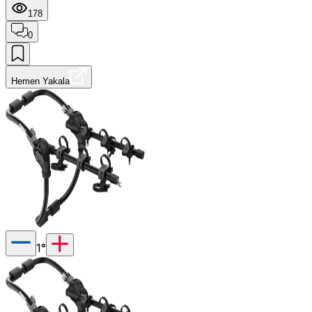
178
0
Hemen Yakala
1
°