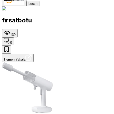
bosch
fırsatbotu
139
0
Hemen Yakala