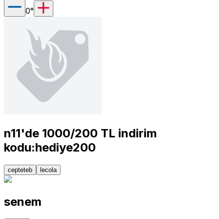
0
°
n11'de 1000/200 TL indirim
kodu:hediye200
cepteteb
lecola
senem