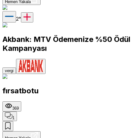
Hemen Yakala
2
°
Akbank: MTV Ödemenize %50 Ödül
Kampanyası
vergi
fırsatbotu
369
1