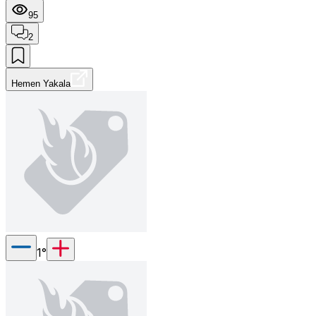
95
2
Hemen Yakala
1
°