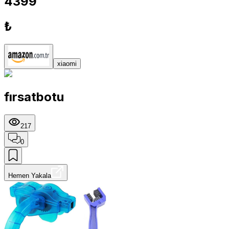
4399
₺
xiaomi
fırsatbotu
217
0
Hemen Yakala