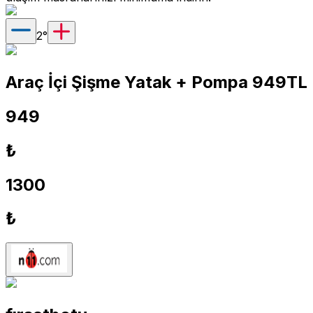
2
°
Araç İçi Şişme Yatak + Pompa 949TL
949
₺
1300
₺