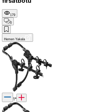
fırsatbotu
179
0
Hemen Yakala
1
°