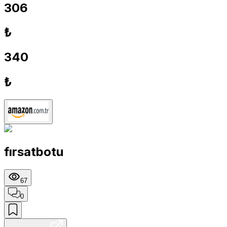
306
₺
340
₺
fırsatbotu
67
0