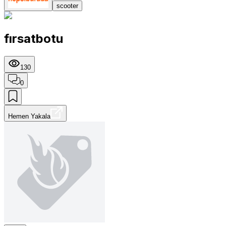
scooter
fırsatbotu
130
0
Hemen Yakala