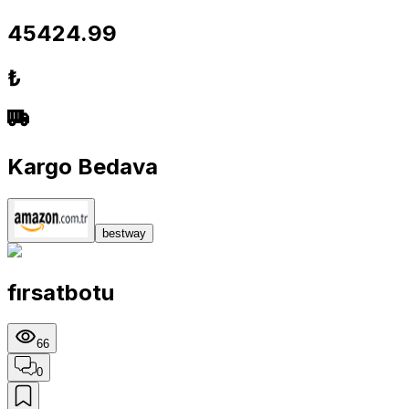
45424.99
₺
Kargo Bedava
bestway
fırsatbotu
66
0