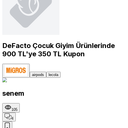
DeFacto Çocuk Giyim Ürünlerinde
900 TL'ye 350 TL Kupon
airpods
lecola
senem
105
4