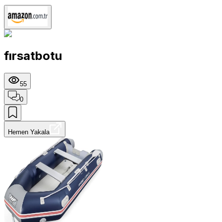
fırsatbotu
55
0
Hemen Yakala