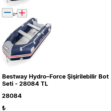
0
°
Bestway Hydro–Force Şişirilebilir Bot
Seti - 28084 TL
28084
₺