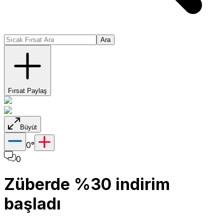
Ara
Fırsat Paylaş
Büyüt
0
°
0
Züberde %30 indirim
başladı