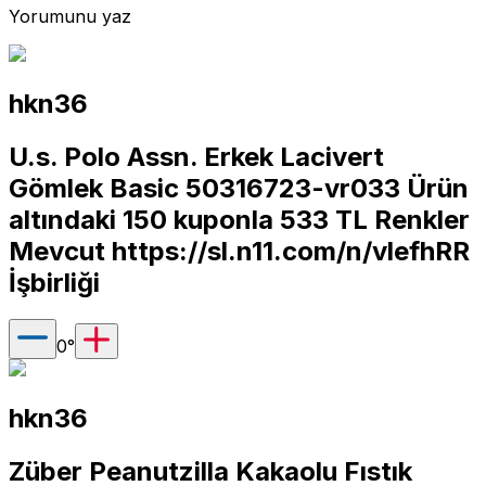
Yorumunu yaz
hkn36
U.s. Polo Assn. Erkek Lacivert
Gömlek Basic 50316723-vr033 Ürün
altındaki 150 kuponla 533 TL Renkler
Mevcut
https://sl.n11.com/n/vlefhRR
İşbirliği
0
°
hkn36
Züber Peanutzilla Kakaolu Fıstık