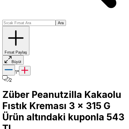
Ara
Fırsat Paylaş
Büyüt
1
°
2
Züber Peanutzilla Kakaolu
Fıstık Kreması 3 x 315 G
Ürün altındaki kuponla 543
TL