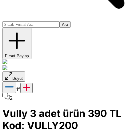
Ara
Fırsat Paylaş
Büyüt
1
°
2
Vully 3 adet ürün 390 TL
Kod: VULLY200