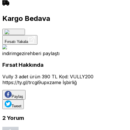
Kargo Bedava
Fırsatı Yakala
indirimgezirehberi
paylaştı
Fırsat Hakkında
Vully 3 adet ürün 390 TL Kod: VULLY200
https://ty.gl/trcgi9upxzame
İşbirliğ
Paylaş
Tweet
2
Yorum