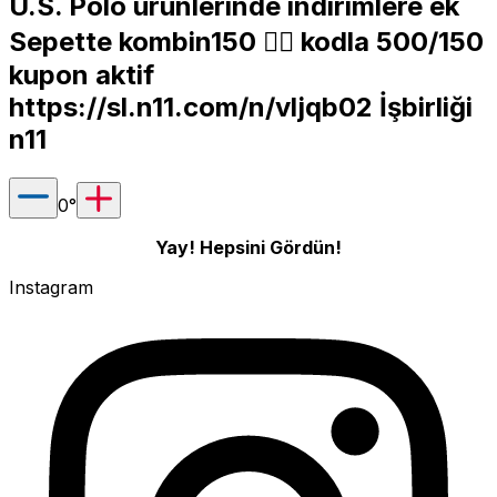
U.S. Polo ürünlerinde indirimlere ek
Sepette kombin150 👈🏽 kodla 500/150
kupon aktif
https://sl.n11.com/n/vljqb02
İşbirliği
n11
0
°
Yay! Hepsini Gördün!
Instagram