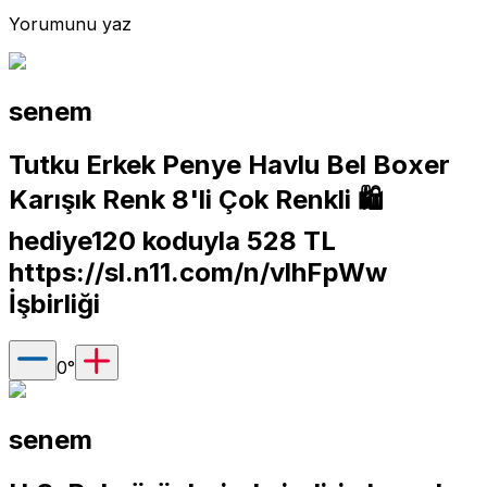
Yorumunu yaz
senem
Tutku Erkek Penye Havlu Bel Boxer
Karışık Renk 8'li Çok Renkli 🛍️
hediye120 koduyla 528 TL
https://sl.n11.com/n/vlhFpWw
İşbirliği
0
°
senem