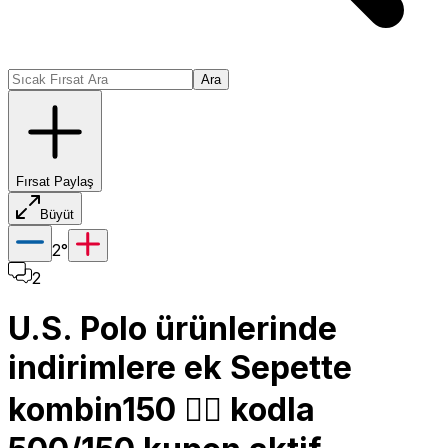
Ara
Fırsat Paylaş
Büyüt
2
°
2
U.S. Polo ürünlerinde
indirimlere ek Sepette
kombin150 👈🏽 kodla