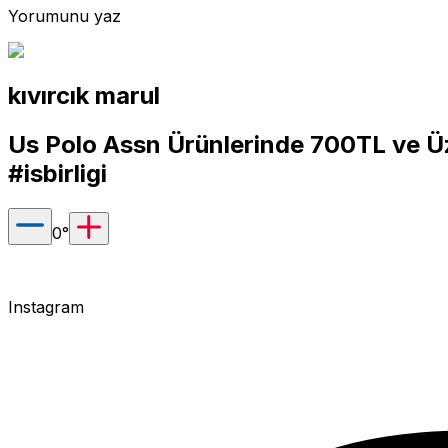
Yorumunu yaz
kıvırcık marul
Us Polo Assn Ürünlerinde 700TL ve Ü
#isbirligi
0
°
Instagram