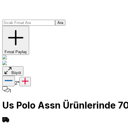
Ara
Fırsat Paylaş
Büyüt
2
°
1
Us Polo Assn Ürünlerinde 7