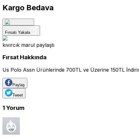
Kargo Bedava
Fırsatı Yakala
kıvırcık marul
paylaştı
Fırsat Hakkında
Us Polo Assn Ürünlerinde 700TL ve Üzerine 150TL İndiri
Paylaş
Tweet
1
Yorum