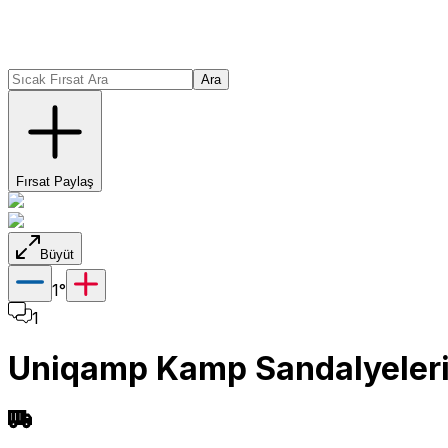
Ara
Fırsat Paylaş
Büyüt
1
°
1
Uniqamp Kamp Sandalyeleri