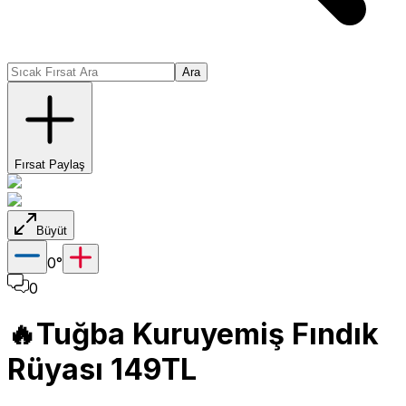
Ara
Fırsat Paylaş
Büyüt
0
°
0
🔥Tuğba Kuruyemiş Fındık
Rüyası 149TL