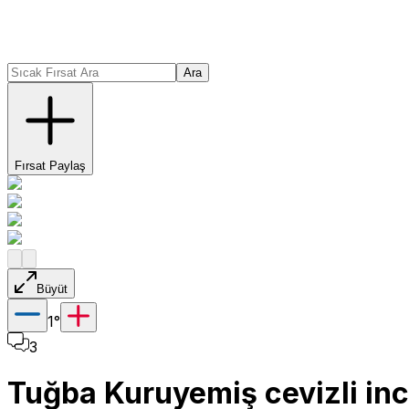
Ara
Fırsat Paylaş
Büyüt
1
°
3
Tuğba Kuruyemiş cevizli inc