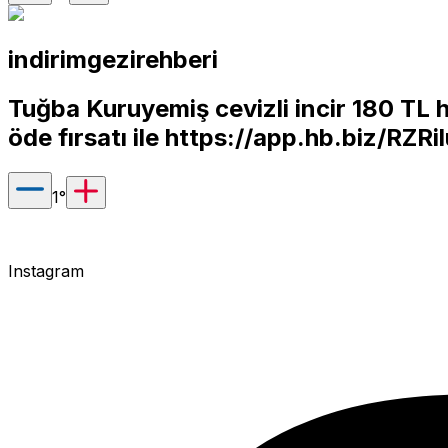
indirimgezirehberi
Tuğba Kuruyemiş cevizli incir 180 TL
öde fırsatı ile
https://app.hb.biz/RZR
1
°
Instagram