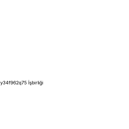
wIy34f962q75
İşbirliği