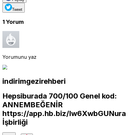
Tweet
1
Yorum
Yorumunu yaz
indirimgezirehberi
Hepsiburada 700/100 Genel kod:
ANNEMBEĞENİR
https://app.hb.biz/Iw6XwbGUNura
İşbirliği