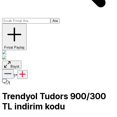
Ara
Fırsat Paylaş
Büyüt
1
°
1
Trendyol Tudors 900/300
TL indirim kodu