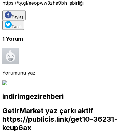
https://ty.gl/eeopww3zha9bh
İşbirliği
Paylaş
Tweet
1
Yorum
Yorumunu yaz
indirimgezirehberi
GetirMarket yaz çarkı aktif
https://publicis.link/get10-36231-
kcup6ax