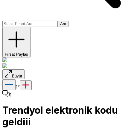
Ara
Fırsat Paylaş
Büyüt
1
°
1
Trendyol elektronik kodu
geldiii