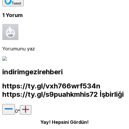
Tweet
1
Yorum
Yorumunu yaz
indirimgezirehberi
https://ty.gl/vxh766wrf534n
https://ty.gl/s9puahkmhis72
İşbirliği
0
°
Yay! Hepsini Gördün!