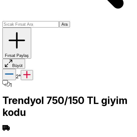
Ara
Fırsat Paylaş
Büyüt
2
°
1
Trendyol 750/150 TL giyim
kodu