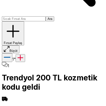
Ara
Fırsat Paylaş
Büyüt
1
°
1
Trendyol 200 TL kozmetik
kodu geldi