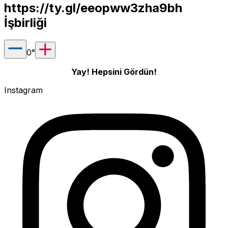
https://ty.gl/eeopww3zha9bh
İşbirliği
0
°
Yay! Hepsini Gördün!
Instagram