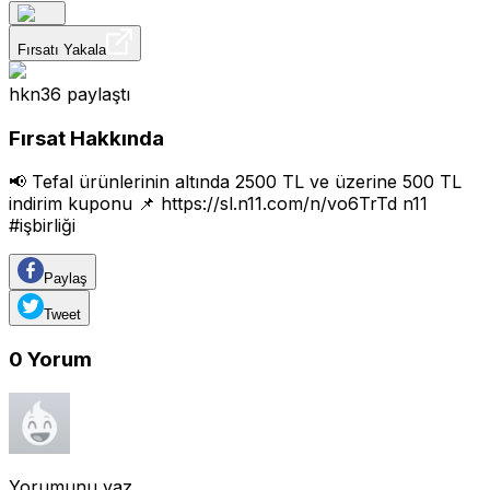
Fırsatı Yakala
hkn36
paylaştı
Fırsat Hakkında
📢 Tefal ürünlerinin altında 2500 TL ve üzerine 500 TL
indirim kuponu 📌
https://sl.n11.com/n/vo6TrTd
n11
#işbirliği
Paylaş
Tweet
0
Yorum
Yorumunu yaz