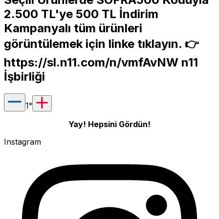
2.500 TL'ye 500 TL İndirim
Kampanyalı tüm ürünleri
görüntülemek için linke tıklayın. 👉
https://sl.n11.com/n/vmfAvNW
n11
İşbirliği
1
°
Yay! Hepsini Gördün!
Instagram