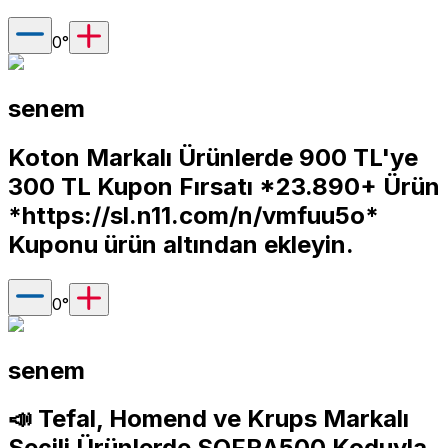
0
°
senem
Koton Markalı Ürünlerde 900 TL'ye
300 TL Kupon Fırsatı *23.890+ Ürün
*
https://sl.n11.com/n/vmfuu5o*
Kuponu ürün altından ekleyin.
0
°
senem
📣 Tefal, Homend ve Krups Markalı
Seçili Ürünlerde SOFRA500 Koduyla