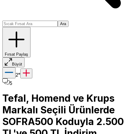
Ara
Fırsat Paylaş
Büyüt
2
°
5
Tefal, Homend ve Krups
Markalı Seçili Ürünlerde
SOFRA500 Koduyla 2.500
TL'ye 500 TL İndirim