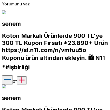
Yorumunu yaz
senem
Koton Markalı Ürünlerde 900 TL'ye
300 TL Kupon Fırsatı *23.890+ Ürün
https://sl.n11.com/n/vmfuu5o
Kuponu ürün altından ekleyin. 🛍 N11
*#işbirliği
0
°
senem
Koton Markalı Ürünlerde 900 TL'ye