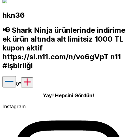
hkn36
📢 Shark Ninja ürünlerinde indirime
ek ürün altında alt limitsiz 1000 TL
kupon aktif
https://sl.n11.com/n/vo6gVpT
n11
#işbirliği
0
°
Yay! Hepsini Gördün!
Instagram