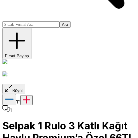
Ara
Fırsat Paylaş
Büyüt
1
°
1
Selpak 1 Rulo 3 Katlı Kağıt
Havlu Premium’a Özel 66TL