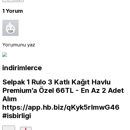
1
Yorum
Yorumunu yaz
indirimlerce
Selpak 1 Rulo 3 Katlı Kağıt Havlu
Premium’a Özel 66TL - En Az 2 Adet
Alım
https://app.hb.biz/qKyk5rImwG46
#isbirligi