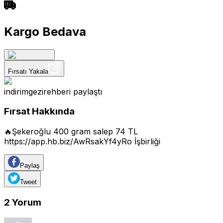
Kargo Bedava
Fırsatı Yakala
indirimgezirehberi
paylaştı
Fırsat Hakkında
🔥Şekeroğlu 400 gram salep 74 TL
https://app.hb.biz/AwRsakYf4yRo
İşbirliği
Paylaş
Tweet
2
Yorum