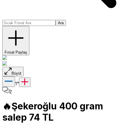
Ara
Fırsat Paylaş
Büyüt
1
°
2
🔥Şekeroğlu 400 gram
salep 74 TL