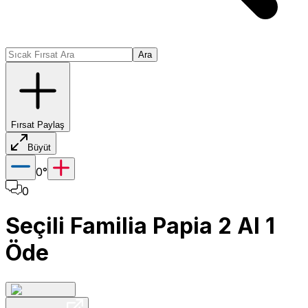
Ara
Fırsat Paylaş
Büyüt
0
°
0
Seçili Familia Papia 2 Al 1
Öde