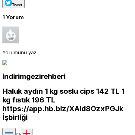
Tweet
1
Yorum
Yorumunu yaz
indirimgezirehberi
Haluk aydın 1 kg soslu cips 142 TL 1
kg fıstık 196 TL
https://app.hb.biz/XAld8OzxPGJk
İşbirliği