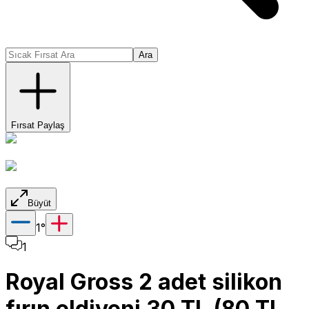
Ara
Fırsat Paylaş
Büyüt
1
°
1
Royal Gross 2 adet silikon
fırın eldiveni 30 TL (80 TL